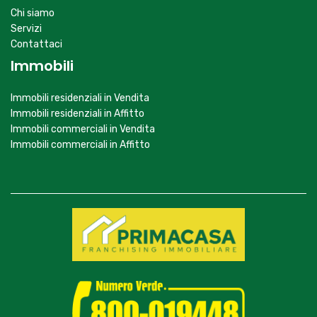
Carpi (MO)
059650613
mo_carpicentro@primacasa.it
Il Gruppo Primacasa
www.primacasa.it
Links
Chi siamo
Servizi
Contattaci
Immobili
Immobili residenziali in Vendita
Immobili residenziali in Affitto
Immobili commerciali in Vendita