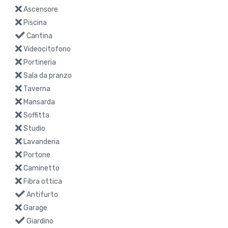
Stampa annuncio
Scarica la scheda dell'immobile
Scarica
Accessori
Aria condizionata
Ascensore
Piscina
Cantina
Videocitofono
Portineria
Sala da pranzo
Taverna
Mansarda