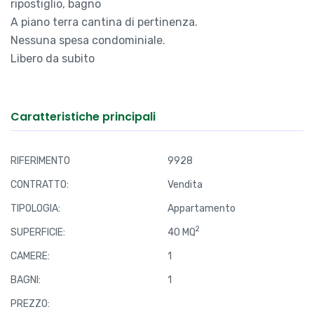
Vicino al Parco delle Rimembranze, proponiamo
APPARTAMENTO BILOCALE, ristrutturato e
completamente ARREDATO.
Al 1° piano senza ascensore, con riscaldamento
autonomo e aria condizionata.
Entrata su zona giorno, camera matrimoniale con
ripostiglio, bagno
A piano terra cantina di pertinenza.
Nessuna spesa condominiale.
Libero da subito
Caratteristiche principali