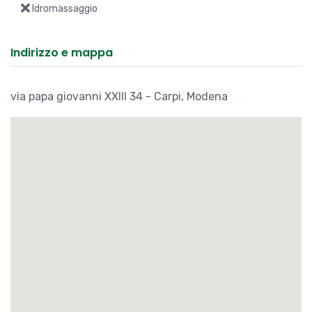
Soffitta
Studio
Lavanderia
Portone
Caminetto
Fibra ottica
Antifurto
Garage
Giardino
Idromassaggio
Indirizzo e mappa
via papa giovanni XXIII 34 - Carpi, Modena